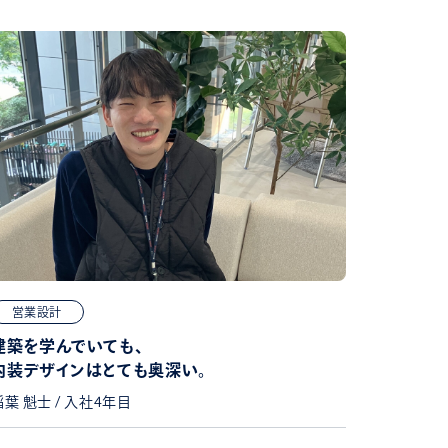
営業設計
建築を学んでいても、
内装デザインはとても奥深い。
稲葉 魁士 / 入社4年目