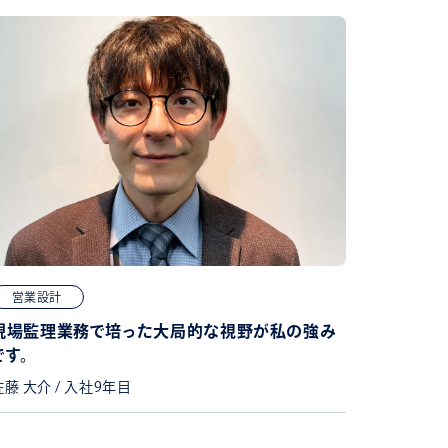
営業設計
現場監理業務で培った大局的な視野が私の強み
です。
佐藤 大介 / 入社9年目