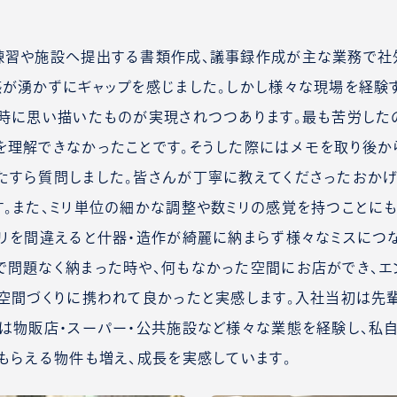
練習や施設へ提出する書類作成、議事録作成が主な業務で社
が湧かずにギャップを感じました。しかし様々な現場を経験
社時に思い描いたものが実現されつつあります。最も苦労した
を理解できなかったことです。そうした際にはメモを取り後か
たすら質問しました。皆さんが丁寧に教えてくださったおかげ
。また、ミリ単位の細かな調整や数ミリの感覚を持つことに
リを間違えると什器・造作が綺麗に納まらず様々なミスにつ
で問題なく納まった時や、何もなかった空間にお店ができ、エ
の空間づくりに携われて良かったと実感します。入社当初は先
は物販店・スーパー・公共施設など様々な業態を経験し、私
もらえる物件も増え、成長を実感しています。