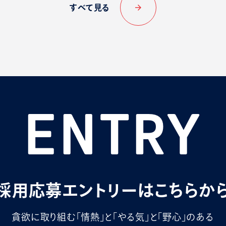
arrow_forward
すべて見る
ENTRY
採用応募エントリーは
こちらか
貪欲に取り組む「情熱」と「やる気」と
「野心」のある