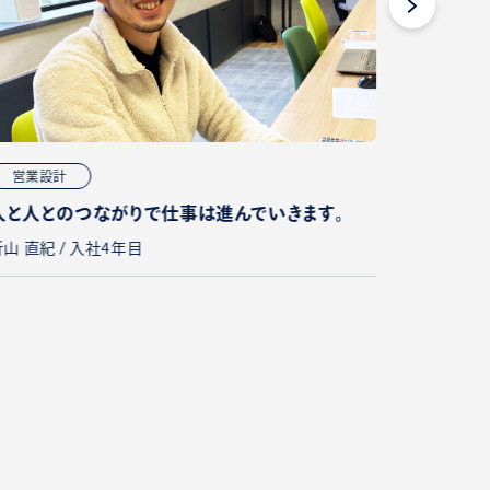
営業設計
営業設
人と人とのつながりで仕事は進んでいきます。
畜産から
想いだけ
折山 直紀 / 入社4年目
森 建介 /