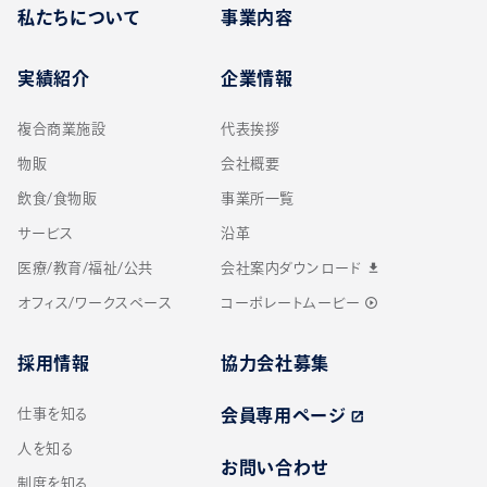
私たちについて
事業内容
実績紹介
企業情報
複合商業施設
代表挨拶
物販
会社概要
飲食/食物販
事業所一覧
サービス
沿革
医療/教育/福祉/公共
会社案内ダウンロード
download
オフィス/ワークスペース
コーポレートムービー
play_circle_outline
採用情報
協力会社募集
仕事を知る
会員専用ページ
open_in_new
人を知る
お問い合わせ
制度を知る