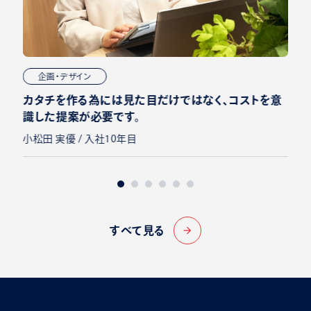
企画・デザイン
カタチを作る為には見た目だけではなく、コストを意
識した提案が必要です。
小松田 実優 / 入社10年目
すべて見る
arrow_forward