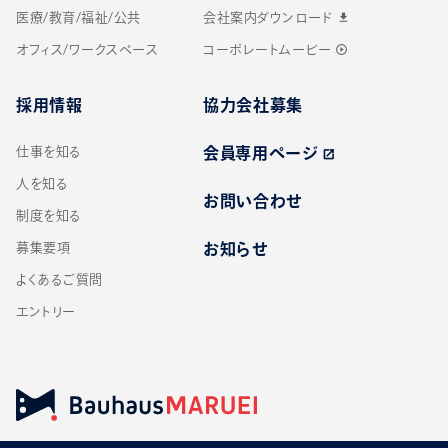
医療/教育/福祉/公共
会社案内ダウンロード
download
オフィス/ワークスペース
コーポレートムービー
play_circle_outline
採用情報
協力会社募集
仕事を知る
会員専用ページ
open_in_new
人を知る
お問い合わせ
制度を知る
募集要項
お知らせ
よくあるご質問
エントリー