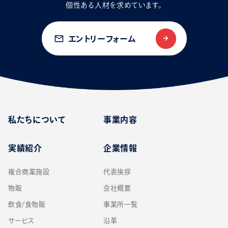
個性ある人材を求めています。
mail_outline
エントリーフォーム
私たちについて
事業内容
実績紹介
企業情報
複合商業施設
代表挨拶
物販
会社概要
飲食/食物販
事業所一覧
サービス
沿革