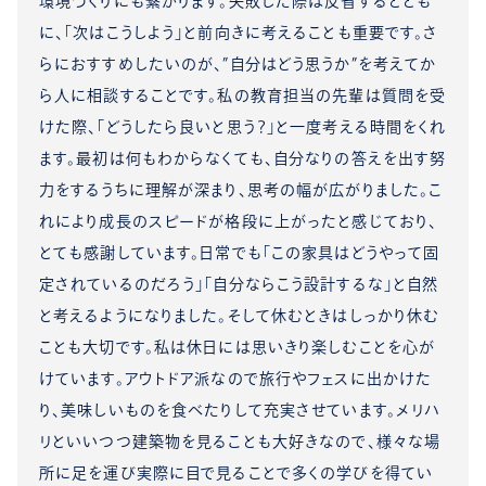
環境づくりにも繋がります。失敗した際は反省するととも
に、「次はこうしよう」と前向きに考えることも重要です。さ
らにおすすめしたいのが、”自分はどう思うか”を考えてか
ら人に相談することです。私の教育担当の先輩は質問を受
けた際、「どうしたら良いと思う？」と一度考える時間をくれ
ます。最初は何もわからなくても、自分なりの答えを出す努
力をするうちに理解が深まり、思考の幅が広がりました。こ
れにより成長のスピードが格段に上がったと感じており、
とても感謝しています。日常でも「この家具はどうやって固
定されているのだろう」「自分ならこう設計するな」と自然
と考えるようになりました。そして休むときはしっかり休む
ことも大切です。私は休日には思いきり楽しむことを心が
けています。アウトドア派なので旅行やフェスに出かけた
り、美味しいものを食べたりして充実させています。メリハ
リといいつつ建築物を見ることも大好きなので、様々な場
所に足を運び実際に目で見ることで多くの学びを得てい