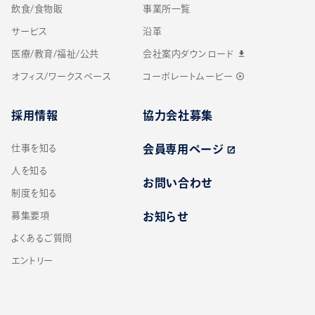
飲食/食物販
事業所一覧
サービス
沿革
医療/教育/福祉/公共
会社案内ダウンロード
download
オフィス/ワークスペース
コーポレートムービー
play_circle_outline
採用情報
協力会社募集
仕事を知る
会員専用ページ
open_in_new
人を知る
お問い合わせ
制度を知る
募集要項
お知らせ
よくあるご質問
エントリー