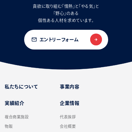
貪欲に取り組む「情熱」と「やる気」と
「野心」のある
個性ある人材を求めています。
mail_outline
エントリーフォーム
私たちについて
事業内容
実績紹介
企業情報
複合商業施設
代表挨拶
物販
会社概要