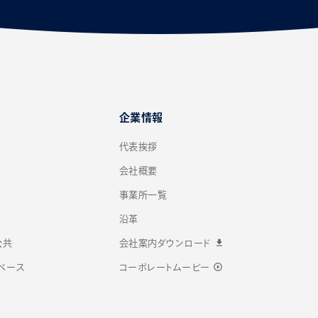
企業情報
代表挨拶
会社概要
事業所一覧
沿革
download
公共
会社案内ダウンロード
play_circle_outline
ペース
コーポレートムービー