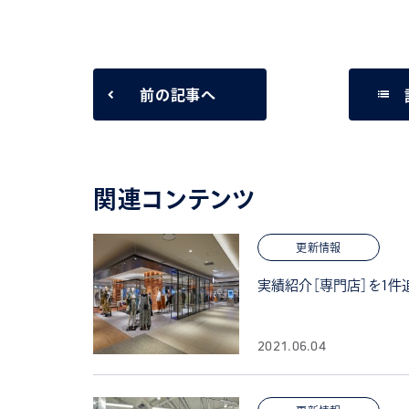
list
前の記事へ
関連コンテンツ
更新情報
実績紹介［専門店］を1件
2021.06.04