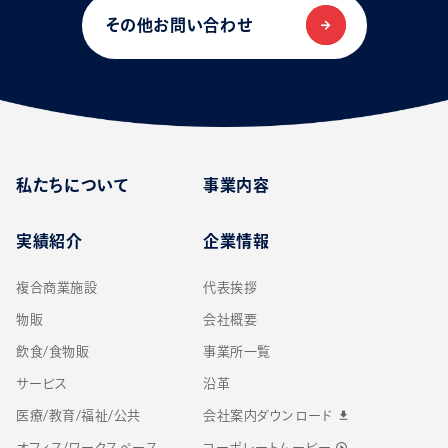
その他お問い合わせ
私たちについて
事業内容
実績紹介
企業情報
複合商業施設
代表挨拶
物販
会社概要
飲食/食物販
事業所一覧
サービス
沿革
医療/教育/福祉/公共
会社案内ダウンロード
download
オフィス/ワークスペース
コーポレートムービー
play_circle_outline