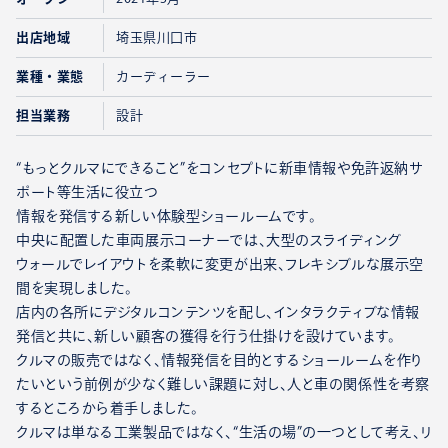
出店地域
埼玉県川口市
業種・業態
カーディーラー
担当業務
設計
“もっとクルマにできること”をコンセプトに新⾞情報や免許返納サ
ポート等⽣活に役⽴つ
情報を発信する新しい体験型ショールームです。
中央に配置した⾞両展⽰コーナーでは、⼤型のスライディング
ウォールでレイアウトを柔軟に変更が出来、フレキシブルな展⽰空
間を実現しました。
店内の各所にデジタルコンテンツを配し、インタラクティブな情報
発信と共に、新しい顧客の獲得を⾏う仕掛けを設けています。
クルマの販売ではなく、情報発信を目的とするショールームを作り
たいという前例が少なく難しい課題に対し、人と車の関係性を考察
するところから着手しました。
クルマは単なる工業製品ではなく、“生活の場”の一つとして考え、リ