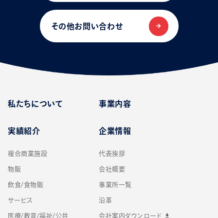
その他お問い合わせ
私たちについて
事業内容
実績紹介
企業情報
複合商業施設
代表挨拶
物販
会社概要
飲食/食物販
事業所一覧
サービス
沿革
医療/教育/福祉/公共
会社案内ダウンロード
download