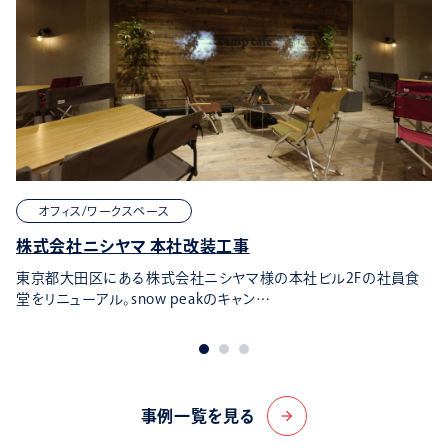
オフィス/ワークスペース
株式会社ニシヤマ 本社改装工事
東京都大田区にある株式会社ニシヤマ様の本社ビル2Fの社員食
堂をリニューアル。snow peakのキャン…
事例一覧を見る
arrow_forward