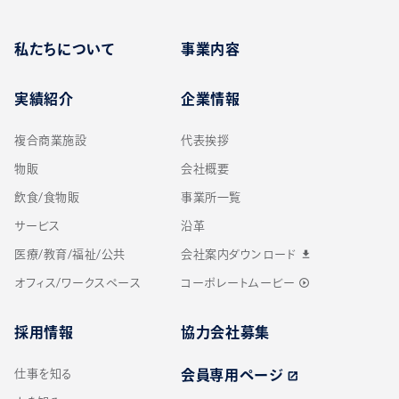
私たちについて
事業内容
実績紹介
企業情報
複合商業施設
代表挨拶
物販
会社概要
飲食/食物販
事業所一覧
サービス
沿革
医療/教育/福祉/公共
会社案内ダウンロード
download
オフィス/ワークスペース
コーポレートムービー
play_circle_outline
採用情報
協力会社募集
仕事を知る
会員専用ページ
open_in_new