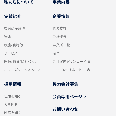
私たちについて
事業内容
実績紹介
企業情報
複合商業施設
代表挨拶
物販
会社概要
飲食/食物販
事業所一覧
サービス
沿革
医療/教育/福祉/公共
会社案内ダウンロード
download
オフィス/ワークスペース
コーポレートムービー
play_circle_outline
採用情報
協力会社募集
仕事を知る
会員専用ページ
open_in_new
人を知る
お問い合わせ
制度を知る