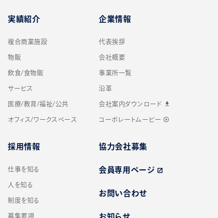
実績紹介
企業情報
複合商業施設
代表挨拶
物販
会社概要
飲食/食物販
事業所一覧
サービス
沿革
医療/教育/福祉/公共
会社案内ダウンロード
download
オフィス/ワークスペース
コーポレートムービー
play_circle_outline
採用情報
協力会社募集
仕事を知る
会員専用ページ
open_in_new
人を知る
お問い合わせ
制度を知る
募集要項
お知らせ