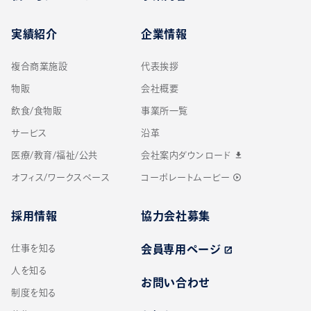
実績紹介
企業情報
複合商業施設
代表挨拶
物販
会社概要
飲食/食物販
事業所一覧
サービス
沿革
医療/教育/福祉/公共
会社案内ダウンロード
download
オフィス/ワークスペース
コーポレートムービー
play_circle_outline
採用情報
協力会社募集
仕事を知る
会員専用ページ
open_in_new
人を知る
お問い合わせ
制度を知る