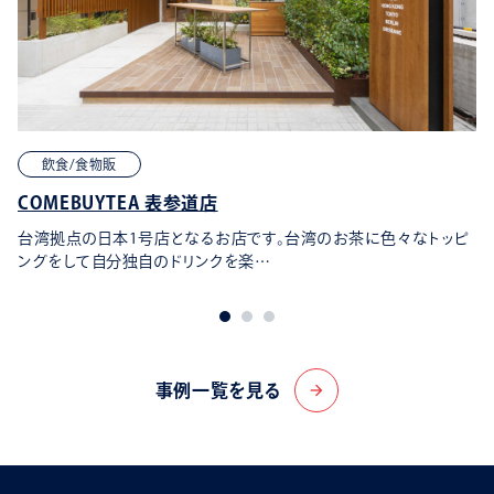
飲食/食物販
COMEBUYTEA 表参道店
台湾拠点の日本1号店となるお店です。台湾のお茶に色々なトッピ
ングをして自分独自のドリンクを楽…
事例一覧を見る
arrow_forward