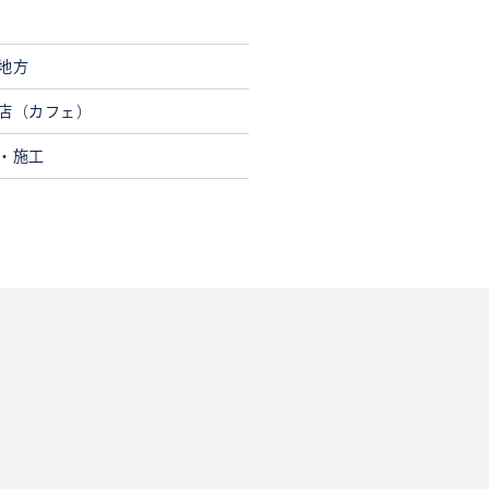
地方
店（カフェ）
・施工