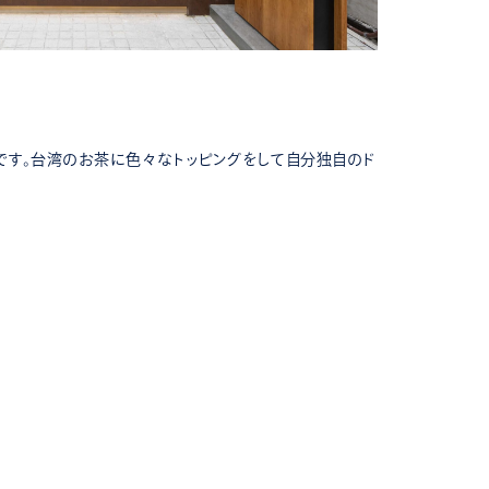
飲食/食物
山下本気う
です。台湾のお茶に色々なトッピングをして自分独自のド
こだわり抜い
した。最…