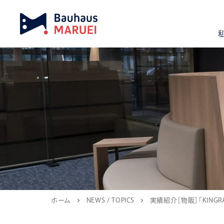
ホーム
NEWS / TOPICS
実績紹介［物販］「KINGRA
chevron_right
chevron_right