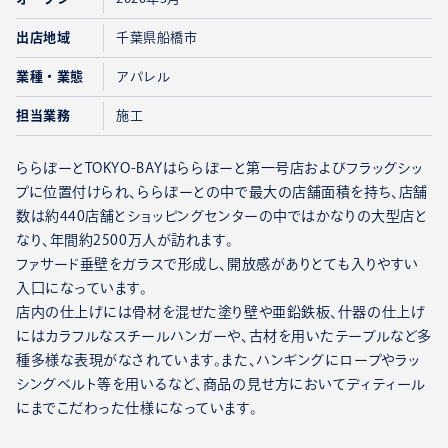
出店地域
千葉県船橋市
業種・業態
アパレル
担当業務
施工
ららぽーとTOKYO-BAYはららぽーと第一号店およびフラッグシッ
プに位置付けられ、ららぽーとの中で最大の店舗面積を持ち、店舗
数は約440店舗とショッピングセンターの中ではかなりの大型店と
なり、年間約2500万人が訪れます。
ファサード垂壁をガラスで形成し、開放感がありとても入りやすい
入口になっています。
店内の仕上げには骨材を混ぜた塗り壁や亜鉛鉄板、什器の仕上げ
にはカラフルなスチールハンガーや、古材を用いたテーブルなど多
種多様な表現がなされています。また、ハンギングにロープやラッ
シングベルト等を用いるなど、商品の見せ方においてディティール
にまでこだわった仕様になっています。