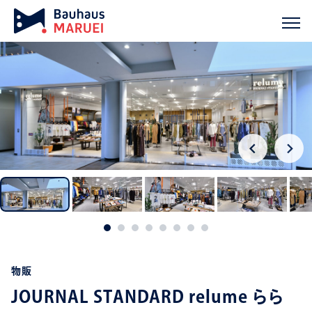
ホーム
実績紹介
JOURNAL STANDARD relume ららぽーとTO
chevron_right
chevron_right
物販
JOURNAL STANDARD relume らら