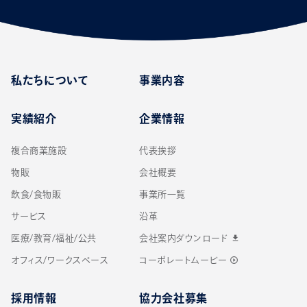
私たちについて
事業内容
実績紹介
企業情報
複合商業施設
代表挨拶
物販
会社概要
飲食/食物販
事業所一覧
サービス
沿革
医療/教育/福祉/公共
会社案内ダウンロード
download
オフィス/ワークスペース
コーポレートムービー
play_circle_outline
採用情報
協力会社募集