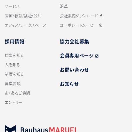
サービス
沿革
医療/教育/福祉/公共
会社案内ダウンロード
download
オフィス/ワークスペース
コーポレートムービー
play_circle_outline
採用情報
協力会社募集
仕事を知る
会員専用ページ
open_in_new
人を知る
お問い合わせ
制度を知る
募集要項
お知らせ
よくあるご質問
エントリー