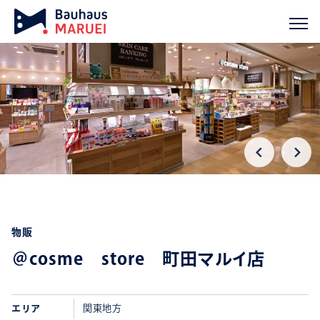
ホーム
実績紹介
＠cosme store 町田マルイ店
chevron_right
chevron_right
物販
＠cosme store 町田マルイ店
エリア
関東地方