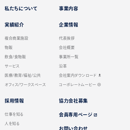
私たちについて
事業内容
実績紹介
企業情報
複合商業施設
代表挨拶
物販
会社概要
飲食/食物販
事業所一覧
サービス
沿革
医療/教育/福祉/公共
会社案内ダウンロード
download
オフィス/ワークスペース
コーポレートムービー
play_circle_outline
採用情報
協力会社募集
仕事を知る
会員専用ページ
open_in_new
人を知る
お問い合わせ