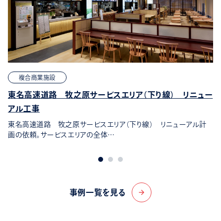
複合商業施設
東名高速道路 牧之原サービスエリア（下り線） リニュー
アル工事
東名高速道路 牧之原サービスエリア（下り線） リニューアル計
画の依頼。サービスエリアの全体…
事例一覧を見る
arrow_forward