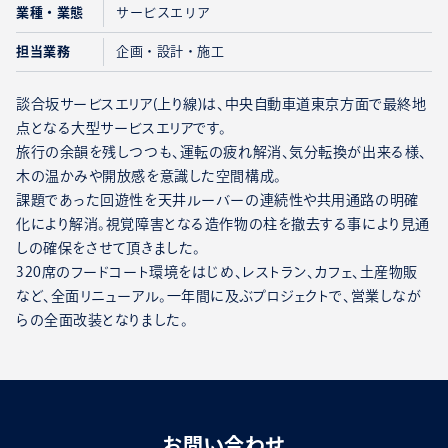
業種・業態
サービスエリア
担当業務
企画・設計・施工
談合坂サービスエリア(上り線)は、中央自動車道東京方面で最終地
点となる大型サービスエリアです。
旅行の余韻を残しつつも、運転の疲れ解消、気分転換が出来る様、
木の温かみや開放感を意識した空間構成。
課題であった回遊性を天井ルーバーの連続性や共用通路の明確
化により解消。視覚障害となる造作物の柱を撤去する事により見通
しの確保をさせて頂きました。
320席のフードコート環境をはじめ、レストラン、カフェ、土産物販
など、全面リニューアル。一年間に及ぶプロジェクトで、営業しなが
らの全面改装となりました。
お問い合わせ