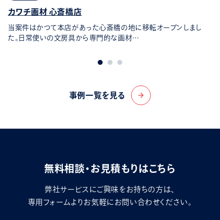
カワチ画材 心斎橋店
当案件はかつて本店があった心斎橋の地に移転オープンしまし
た。日常使いの文房具から専門的な画材…
事例一覧を見る
arrow_forward
無料相談・お見積もりはこちら
弊社サービスにご興味をお持ちの方は、
専用フォームよりお気軽にお問い合わせください。