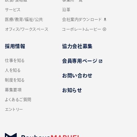
サービス
沿革
医療/教育/福祉/公共
会社案内ダウンロード
download
オフィス/ワークスペース
コーポレートムービー
play_circle_outline
採用情報
協力会社募集
仕事を知る
会員専用ページ
open_in_new
人を知る
お問い合わせ
制度を知る
募集要項
お知らせ
よくあるご質問
エントリー