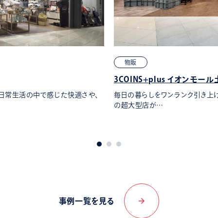
物販
3COINS+plus イオンモー
。日常生活の中で感じた快適さや、
毎日の暮らしをワンランク引き上げて
の超大型店が…
arrow_forward
事例一覧を見る