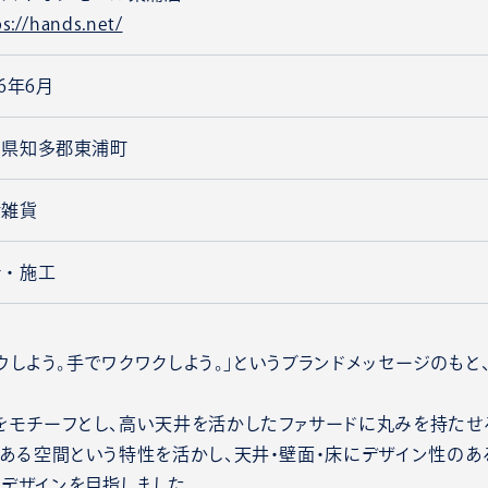
ps://hands.net/
26年6月
知県知多郡東浦町
活雑貨
計・施工
ゾウしよう。手でワクワクしよう。」というブランドメッセージのも
をモチーフとし、高い天井を活かしたファサードに丸みを持たせ
のある空間という特性を活かし、天井・壁面・床にデザイン性のあ
デザインを目指しました。