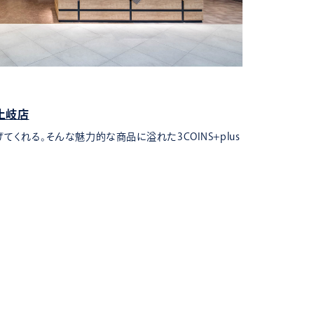
物販
ル土岐店
ラヴィド・
くれる。そんな魅力的な商品に溢れた3COINS+plus
お客様が展開
ない気持…