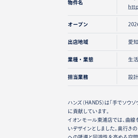
物件名
htt
オープン
20
出店地域
愛
業種・業態
生
担当業務
設
ハンズ（HANDS）は「手でソウ
に貢献しています。
イオンモール東浦店では、曲線
いデザインとしました。奥行き
への誘導と回遊性を高める空間