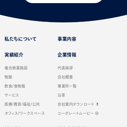
私たちについて
事業内容
実績紹介
企業情報
複合商業施設
代表挨拶
物販
会社概要
飲食/食物販
事業所一覧
サービス
沿革
医療/教育/福祉/公共
会社案内ダウンロード
download
オフィス/ワークスペース
コーポレートムービー
play_circle_outline