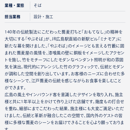
業種・業態
そば
担当業務
設計・施工
140年の伝統製法にこだわった蕎麦打ちと「おもてなし」の精神を
大切にする「やぶそば」が、JR広島駅直結の新駅ビル「ミナモア」に
新たな幕を開けました。「やぶそば」のイメージとも言える竹藪に囲
まれた蕎麦屋の風情を、漆喰風の壁に銅板をイメージしたアクセン
トを施し、竹をモチーフにしたモダンなペンダント照明が和の雰囲
気を演出。現代的にアレンジした竹のグラフィックで、伝統とモダン
が調和した空間を創り出しています。お客様のニーズに合わせた多
様なシーンで、江戸蕎麦の伝統を感じながらお食事を楽しむこと
ができます。
広島の風土やインバウンド客を意識したデザインを取り入れ、施主
様と共に1年半以上をかけて作り上げた店舗です。幾度もの打合せ
を重ね、細部にまでこだわった結果、施主様にも大変ご満足いただ
けました。伝統と革新が融合したこの空間で、国内外のゲストの皆
様に多様な蕎麦のシーンをお届けできることを心より願っておりま
す。