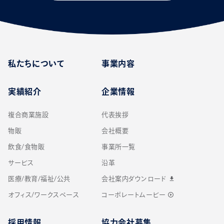
私たちについて
事業内容
実績紹介
企業情報
複合商業施設
代表挨拶
物販
会社概要
飲食/食物販
事業所一覧
サービス
沿革
医療/教育/福祉/公共
会社案内ダウンロード
download
オフィス/ワークスペース
コーポレートムービー
play_circle_outline
採用情報
協力会社募集