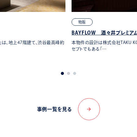
物販
BAYFLOW 酒々井プレミア
は、地上47階建て、渋谷最高峰約
本物件の設計は株式会社TAKU KOBA
セプトでもある「…
arrow_forward
事例一覧を見る