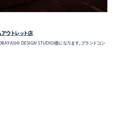
物販
ムアウトレット店
PaulSt
YASHI DESIGN STUDIO様になります。ブランドコン
今秋 大規模
トラルコ…