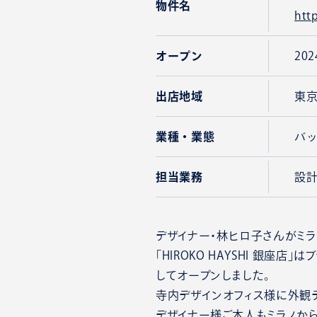
物件名
htt
オープン
20
出店地域
東
業種・業態
バ
担当業務
設
デザイナー・林ヒロ子さんがミ
「HIROKO HAYSHI 銀
してオープンしました。
寺内デザインオフィス様に外観
デザイナー様ご本人もミラノか