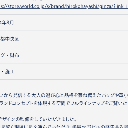
ps://store.world.co.jp/s/brand/hirokohayashi/ginza/?lin
24年8月
京都中央区
ッグ・財布
計・施工
ラノから発信する大人の遊び心と品格を兼ね備えたバッグや革小
座店」はブランドコンセプトを体現する空間でフルラインナップをご覧い
デザインの監修をしていただきました。
ら足繁く現場に足を運んでいただき、嶋屋水野ビルの歴史ある