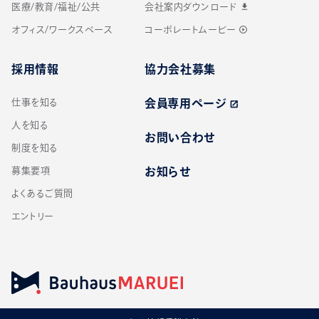
医療/教育/福祉/公共
会社案内ダウンロード
download
オフィス/ワークスペース
コーポレートムービー
play_circle_outline
採用情報
協力会社募集
仕事を知る
会員専用ページ
open_in_new
人を知る
お問い合わせ
制度を知る
募集要項
お知らせ
よくあるご質問
エントリー