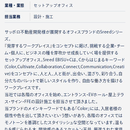
業種・業態
セットアップオフィス
担当業務
設計・施工
サッポロ不動産開発様が展開するオフィスブランドのSreedシリー
ズ。
『発芽するワークプレイス』をコンセプトに掲げ、挑戦する企業・チー
ム・個人に、ビジネスの種を芽吹かせ成長していく場を提供する
セットアップオフィス。Sreed EBISU+Cは、Cからはじまるキーワード
(Color,Cultivate,Collaboration,Connect,Communication,Creati
ve)をコンセプトに、人と人、人と街が、出会い、混ざり、彩り合う。自
分たちのパレットで新しいスタイルを作り、 自由な働き方を描ける
ワークプレイスです。
当社では各階のオフィスを始め、エントランス・EVホール・屋上テラ
ス・サイン・FFEの設計施工を担当させて頂きました。
当ブランドのメインキーワードでもある「Color」には、入居者様の
個性や色を出して頂きたいという想いがあり、各階のオフィスでは
モノトーンを基調としたスタイリッシュな空間となっています。温も
りを感じられる木、開放感のあるスケルトン天井、厳選された家具