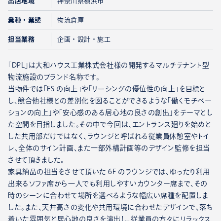
出店地域
神奈川県横浜市
業種・業態
物流倉庫
担当業務
企画・設計・施工
「DPL」は大和ハウス工業株式会社様の開発するマルチテナント型
物流施設のブランド名称です。
当物件では「ES の向上」や「リーシングの優位性の向上」を目標と
し、競合他社様との差別化を図ることができるような「働くモチベー
ションの向上」や「安心感のある居心地の良さの創出」をテーマとし
た空間を目指しました。その中で今回は、エントランス廻りを始めと
した共用部だけではなく、ラウンジと呼ばれる従業員休憩室やトイ
レ、全体のサイン計画、また一部外構計画等のデザイン監修を担当
させて頂きました。
家具納品の担当をさせて頂いた 6F のラウンジでは、ゆったり利用
出来るソファ席から一人でも利用しやすいカウンター席まで、その
時のシーンに合わせて場所を選べるような幅広い席種を配置しま
した。また、天井高さの変化や共用環境に合わせたデザインで、落ち
着いた雰囲気と居心地の良さを演出し、従業員の方々にリラックス