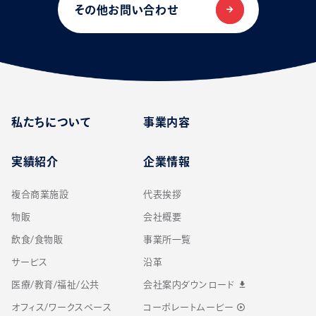
その他お問い合わせ
私たちについて
事業内容
実績紹介
企業情報
複合商業施設
代表挨拶
物販
会社概要
飲食/食物販
事業所一覧
サービス
沿革
医療/教育/福祉/公共
会社案内ダウンロード
download
オフィス/ワークスペース
コーポレートムービー
play_circle_outline