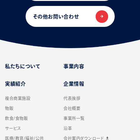
その他お問い合わせ
私たちについて
事業内容
実績紹介
企業情報
複合商業施設
代表挨拶
物販
会社概要
飲食/食物販
事業所一覧
サービス
沿革
医療/教育/福祉/公共
会社案内ダウンロード
download