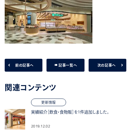
list
前の記事へ
次の記事へ
記事一覧へ
関連コンテンツ
更新情報
実績紹介［飲食・食物販］を1件追加しました。
2019.12.02