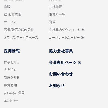
物販
会社概要
飲食/食物販
事業所一覧
サービス
沿革
医療/教育/福祉/公共
会社案内ダウンロード
download
オフィス/ワークスペース
コーポレートムービー
play_circle_outline
採用情報
協力会社募集
仕事を知る
会員専用ページ
open_in_new
人を知る
お問い合わせ
制度を知る
募集要項
お知らせ
よくあるご質問
エントリー