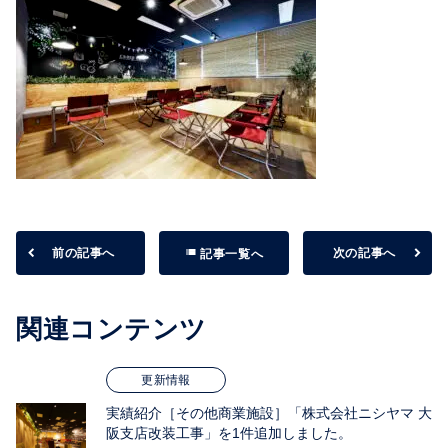
前の記事へ
list
次の記事へ
記事一覧へ
関連コンテンツ
更新情報
実績紹介［その他商業施設］「株式会社ニシヤマ 大
阪支店改装工事」を1件追加しました。