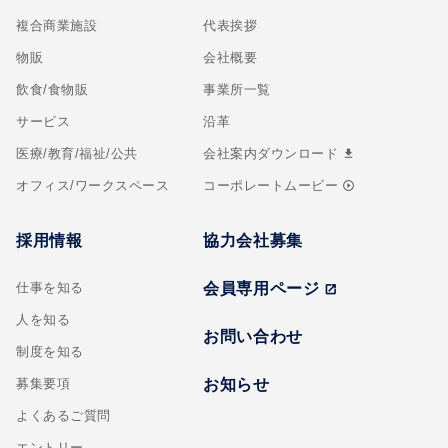
複合商業施設
代表挨拶
物販
会社概要
飲食/食物販
事業所一覧
サービス
沿革
医療/教育/福祉/公共
会社案内ダウンロード
download
オフィス/ワークスペース
コーポレートムービー
play_circle_outline
採用情報
協力会社募集
仕事を知る
会員専用ページ
open_in_new
人を知る
お問い合わせ
制度を知る
募集要項
お知らせ
よくあるご質問
エントリー