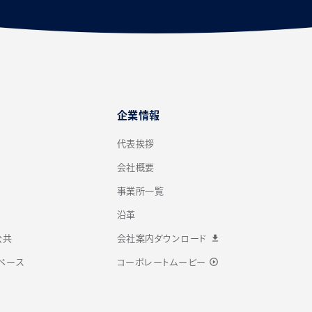
企業情報
代表挨拶
会社概要
事業所一覧
沿革
download
公共
会社案内ダウンロード
play_circle_outline
ペース
コーポレートムービー