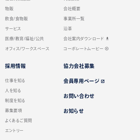
物販
会社概要
飲食/食物販
事業所一覧
サービス
沿革
医療/教育/福祉/公共
会社案内ダウンロード
download
オフィス/ワークスペース
コーポレートムービー
play_circle_outline
採用情報
協力会社募集
仕事を知る
会員専用ページ
open_in_new
人を知る
お問い合わせ
制度を知る
募集要項
お知らせ
よくあるご質問
エントリー