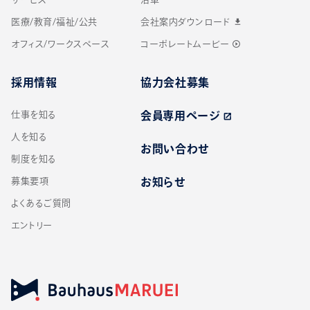
医療/教育/福祉/公共
会社案内ダウンロード
download
オフィス/ワークスペース
コーポレートムービー
play_circle_outline
採用情報
協力会社募集
仕事を知る
会員専用ページ
open_in_new
人を知る
お問い合わせ
制度を知る
募集要項
お知らせ
よくあるご質問
エントリー