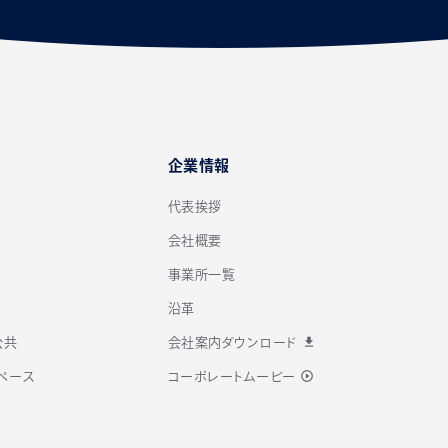
企業情報
代表挨拶
会社概要
事業所一覧
沿革
download
公共
会社案内ダウンロード
play_circle_outline
ペース
コーポレートムービー