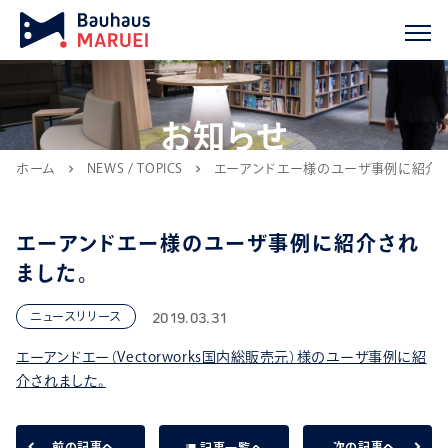
お知らせ
ホーム
NEWS / TOPICS
エーアンドエー様のユーザ事例に紹介さ
chevron_right
chevron_right
エーアンドエー様のユーザ事例に紹介され
ました。
2019.03.31
ニュースリリース
エーアンドエー（Vectorworks国内総販売元）様のユーザ事例に紹
介されました。
list
前の記事へ
次の記事へ
記事一覧へ