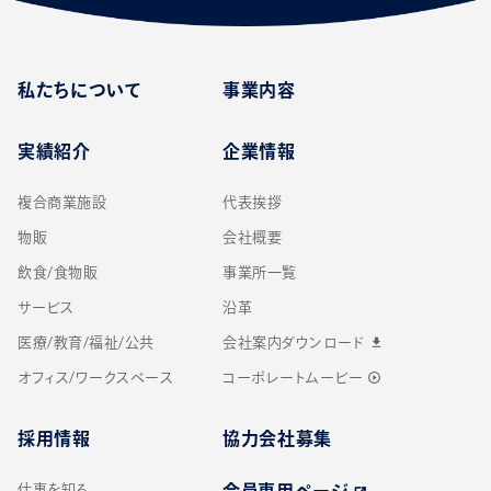
私たちについて
事業内容
実績紹介
企業情報
複合商業施設
代表挨拶
物販
会社概要
飲食/食物販
事業所一覧
サービス
沿革
医療/教育/福祉/公共
会社案内ダウンロード
download
オフィス/ワークスペース
コーポレートムービー
play_circle_outline
採用情報
協力会社募集
仕事を知る