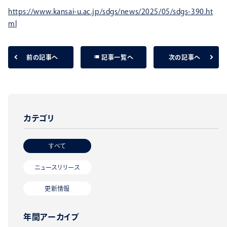
https://www.kansai-u.ac.jp/sdgs/news/2025/05/sdgs-390.ht
ml
list
前の記事へ
次の記事へ
記事一覧へ
カテゴリ
すべて
ニュースリリース
更新情報
年間アーカイブ