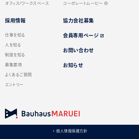
オフィス/ワークスペース
コーポレートムービー
play_circle_outline
採用情報
協力会社募集
仕事を知る
会員専用ページ
open_in_new
人を知る
お問い合わせ
制度を知る
募集要項
お知らせ
よくあるご質問
エントリー
個人情報保護方針