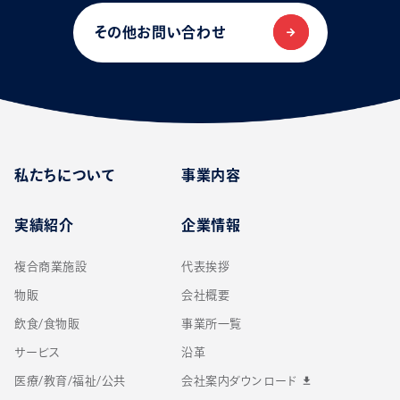
その他お問い合わせ
私たちについて
事業内容
実績紹介
企業情報
複合商業施設
代表挨拶
物販
会社概要
飲食/食物販
事業所一覧
サービス
沿革
医療/教育/福祉/公共
会社案内ダウンロード
download