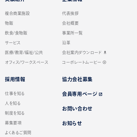
複合商業施設
代表挨拶
物販
会社概要
飲食/食物販
事業所一覧
サービス
沿革
医療/教育/福祉/公共
会社案内ダウンロード
download
オフィス/ワークスペース
コーポレートムービー
play_circle_outline
採用情報
協力会社募集
仕事を知る
会員専用ページ
open_in_new
人を知る
お問い合わせ
制度を知る
募集要項
お知らせ
よくあるご質問