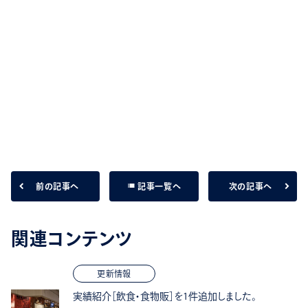
list
前の記事へ
次の記事へ
記事一覧へ
関連コンテンツ
更新情報
実績紹介［飲食・食物販］を1件追加しました。