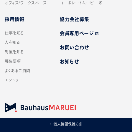
オフィス/ワークスペース
コーポレートムービー
play_circle_outline
採用情報
協力会社募集
仕事を知る
会員専用ページ
open_in_new
人を知る
お問い合わせ
制度を知る
募集要項
お知らせ
よくあるご質問
エントリー
個人情報保護方針