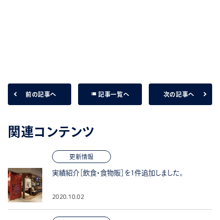
list
前の記事へ
次の記事へ
記事一覧へ
関連コンテンツ
更新情報
実績紹介［飲食・食物販］を1件追加しました。
2020.10.02