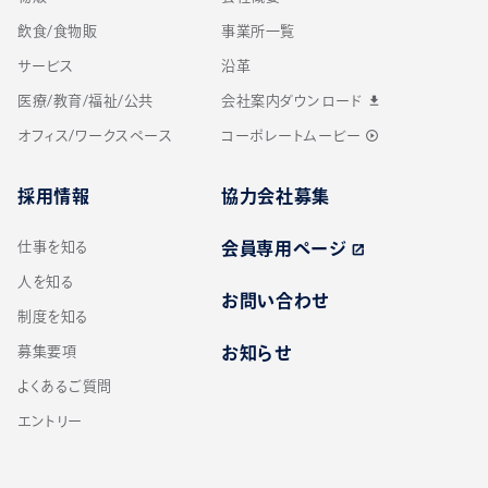
飲食/食物販
事業所一覧
サービス
沿革
医療/教育/福祉/公共
会社案内ダウンロード
download
オフィス/ワークスペース
コーポレートムービー
play_circle_outline
採用情報
協力会社募集
仕事を知る
会員専用ページ
open_in_new
人を知る
お問い合わせ
制度を知る
募集要項
お知らせ
よくあるご質問
エントリー