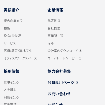
実績紹介
企業情報
複合商業施設
代表挨拶
物販
会社概要
飲食/食物販
事業所一覧
サービス
沿革
医療/教育/福祉/公共
会社案内ダウンロード
download
オフィス/ワークスペース
コーポレートムービー
play_circle_outline
採用情報
協力会社募集
仕事を知る
会員専用ページ
open_in_new
人を知る
お問い合わせ
制度を知る
募集要項
お知らせ